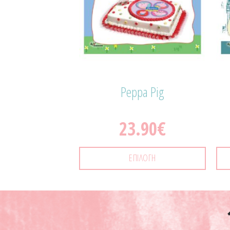
 Wheels
Peppa Pig
.90
€
23.90
€
ΠΙΛΟΓΉ
ΕΠΙΛΟΓΉ