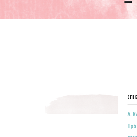
ΕΠΙ
Λ. Κ
Ηρά