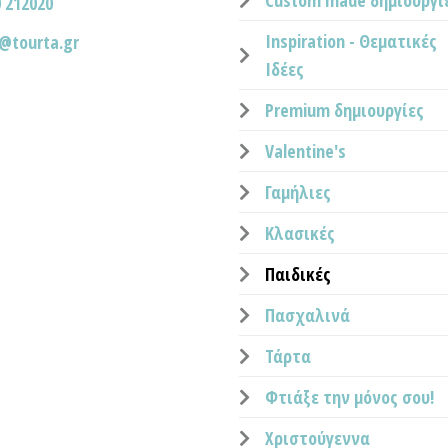
Custom made δημιουργί
 212020
Inspiration - Θεματικές
o@tourta.gr
Ιδέες
Premium δημιουργίες
Valentine's
Γαμήλιες
Κλασικές
Παιδικές
Πασχαλινά
Τάρτα
Φτιάξε την μόνος σου!
Χριστούγεννα