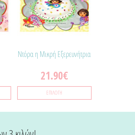
Ντόρα η Μικρή Εξερευνήτρια
21.90
€
ΕΠΙΛΟΓΉ
ων 3 κιλών!