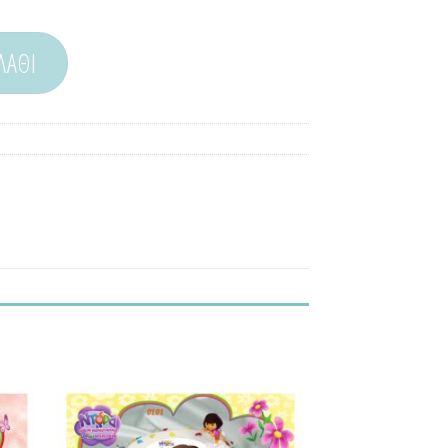
ΛΆΘΙ
θήκη
Προσθήκη
τα
στα
μένα!
Αγαπημένα!