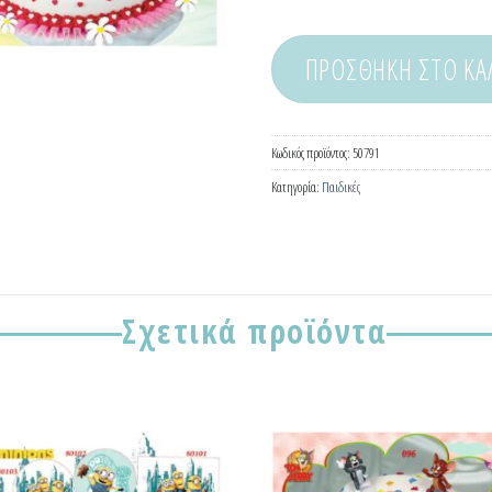
ΠΡΟΣΘΉΚΗ ΣΤΟ ΚΑ
Κωδικός προϊόντος:
50791
Κατηγορία:
Παιδικές
Σχετικά προϊόντα
Προσθήκη
Προσ
στα
σ
Αγαπημένα!
Αγαπη