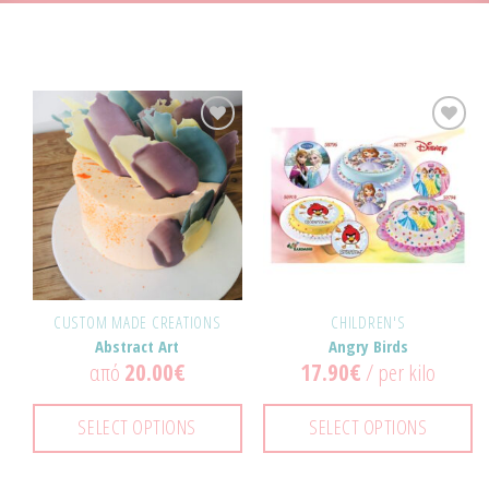
Προσθήκη
Προσθήκη
στα
στα
Αγαπημένα!
Αγαπημένα!
CUSTOM MADE CREATIONS
CHILDREN'S
Abstract Art
Angry Birds
από
20.00
€
17.90
€
/ per kilo
SELECT OPTIONS
SELECT OPTIONS