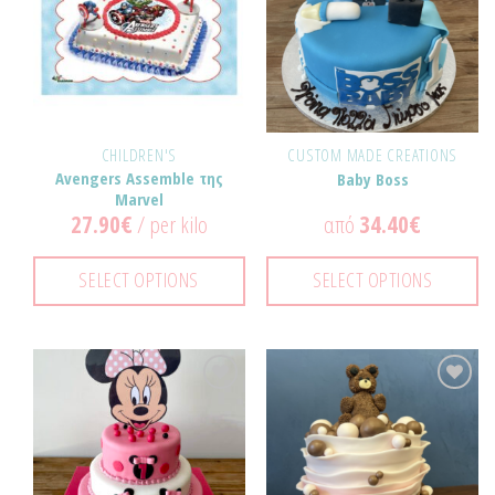
στα
στα
Αγαπημένα!
Αγαπημένα!
CHILDREN'S
CUSTOM MADE CREATIONS
Avengers Assemble της
Baby Boss
Marvel
27.90
€
/ per kilo
από
34.40
€
SELECT OPTIONS
SELECT OPTIONS
Προσθήκη
Προσθήκη
στα
στα
Αγαπημένα!
Αγαπημένα!