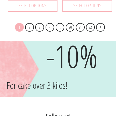
SELECT OPTIONS
SELECT OPTIONS
1
2
3
4
…
30
31
32
-10%
For cake over 3 kilos!