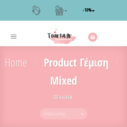
Skip
-10%
to
content
Home
/
Product Γέμιση
/
Mixed
FILTER