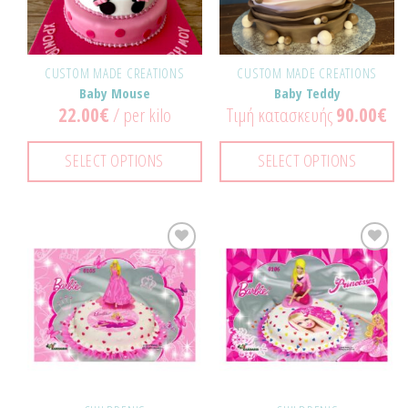
CUSTOM MADE CREATIONS
CUSTOM MADE CREATIONS
Baby Mouse
Baby Teddy
22.00
€
/ per kilo
Τιμή κατασκευής
90.00
€
SELECT OPTIONS
SELECT OPTIONS
Προσθήκη
Προσθήκη
στα
στα
Αγαπημένα!
Αγαπημένα!