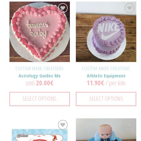
Προσθήκη
Προσθήκη
στα
στα
Αγαπημένα!
Αγαπημένα!
CUSTOM MADE CREATIONS
CUSTOM MADE CREATIONS
Astrology Guides Me
Athletic Equipment
από
20.00
€
11.90
€
/ per kilo
SELECT OPTIONS
SELECT OPTIONS
Προσθήκη
Προσθήκη