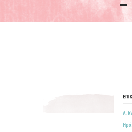
ΕΠΙ
Λ. Κ
Ηρά