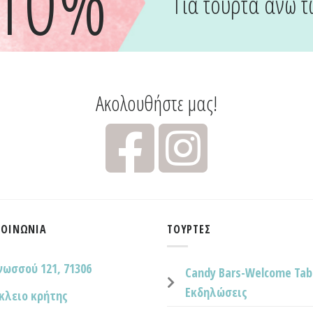
-10%
Για τούρτα άνω τ
Ακολουθήστε μας!
ΚΟΙΝΩΝΊΑ
ΤΟΎΡΤΕΣ
νωσσού 121, 71306
Candy Bars-Welcome Tab
Εκδηλώσεις
κλειο κρήτης