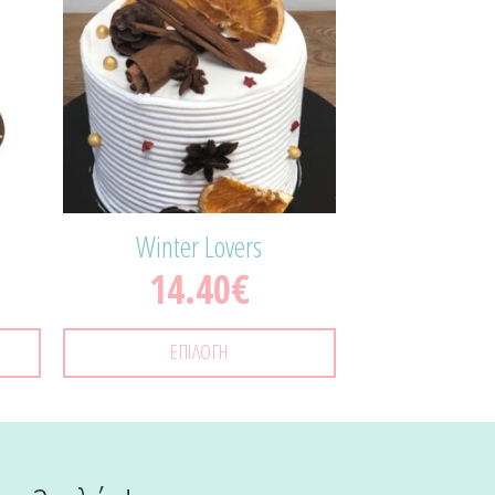
θήκη
Προσθήκη
τα
στα
μένα!
Αγαπημένα!
Winter Lovers
14.40
€
ΕΠΙΛΟΓΉ