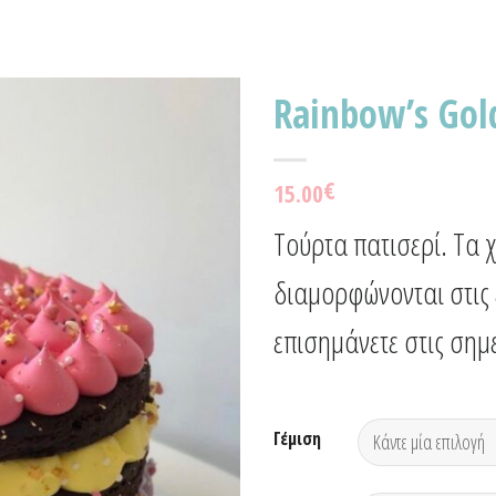
Rainbow’s Gol
Προσθήκη
€
15.00
στα
Αγαπημένα!
Τούρτα πατισερί. Τα 
διαμορφώνονται στις 
επισημάνετε στις σημ
Γέμιση