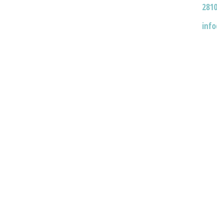
2810
inf