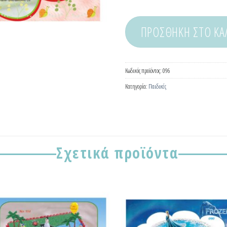
ΠΡΟΣΘΉΚΗ ΣΤΟ ΚΑ
Κωδικός προϊόντος:
096
Κατηγορία:
Παιδικές
Σχετικά προϊόντα
Προσθήκη
Προσ
στα
σ
Αγαπημένα!
Αγαπη