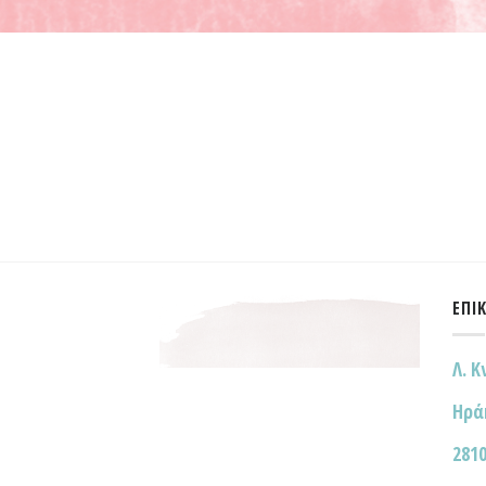
ΕΠΙ
Λ. Κ
Ηρά
2810