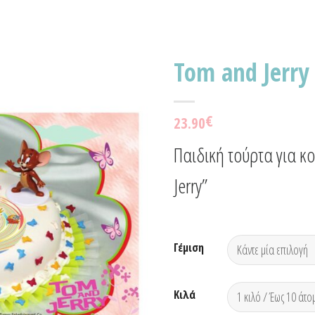
Tom and Jerry
Προσθήκη
€
23.90
στα
Αγαπημένα!
Παιδική τούρτα για κ
Jerry”
Γέμιση
Κιλά