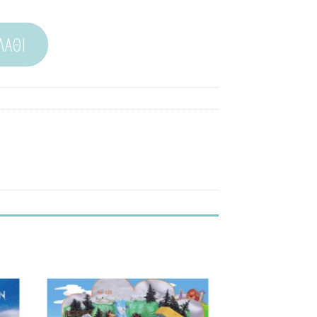
ΛΆΘΙ
θήκη
Προσθήκη
τα
στα
μένα!
Αγαπημένα!