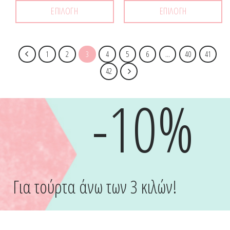
ΕΠΙΛΟΓΉ
ΕΠΙΛΟΓΉ
1
2
3
4
5
6
…
40
41
42
-10%
Για τούρτα άνω των 3 κιλών!