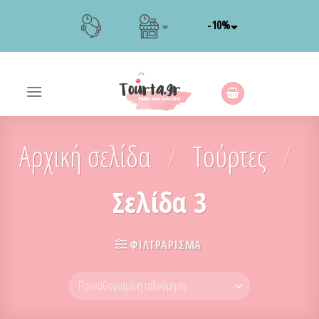
Skip
-10%
to
content
Αρχική σελίδα
/
Τούρτες
/
Σελίδα 3
ΦΙΛΤΡΆΡΙΣΜΑ