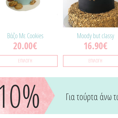
Βάζο Με Cookies
Moody but classy
20.00
€
16.90
€
ΕΠΙΛΟΓΉ
ΕΠΙΛΟΓΉ
-10%
Για τούρτα άνω τ