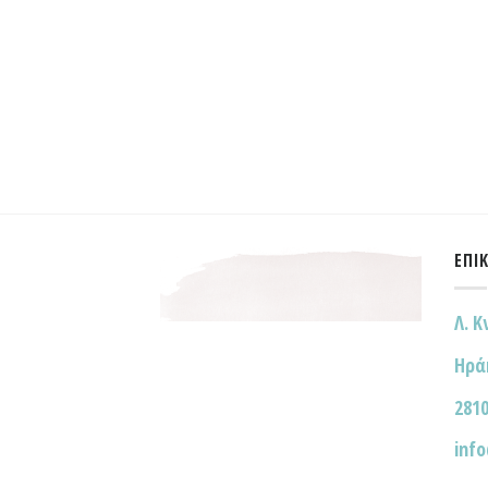
ΕΠΙ
Λ. Κ
Ηρά
2810
inf