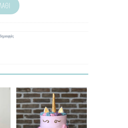
ΛΆΘΙ
δημιουργίες
θήκη
Προσθήκη
τα
στα
μένα!
Αγαπημένα!