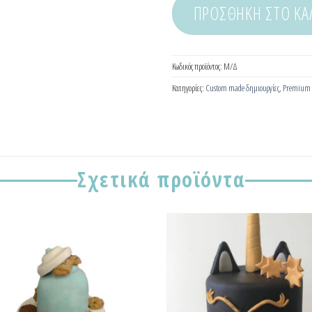
ΠΡΟΣΘΉΚΗ ΣΤΟ ΚΑ
Κωδικός προϊόντος:
Μ/Δ
Κατηγορίες:
Custom made δημιουργίες
,
Premium 
Σχετικά προϊόντα
Προσθήκη
Προσ
στα
σ
Αγαπημένα!
Αγαπη