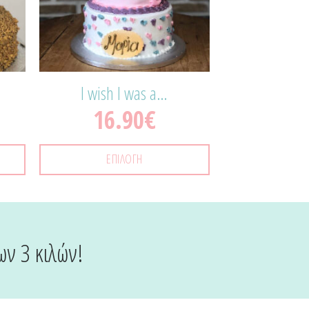
I wish I was a…
16.90
€
ΕΠΙΛΟΓΉ
ων 3 κιλών!