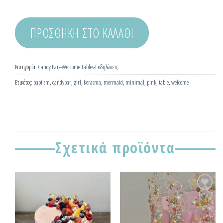
ΠΡΟΣΘΉΚΗ ΣΤΟ ΚΑΛΆΘΙ
Κατηγορία:
Candy Bars-Welcome Tables-Εκδηλώσεις
Ετικέτες:
baptism
,
candybar
,
girl
,
kerasma
,
mermaid
,
minimal
,
pink
,
table
,
welcome
Σχετικά προϊόντα
Προσθήκη
Προσθήκη
στα
στα
!
Αγαπημένα!
Αγαπημένα!