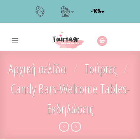
Skip
-10%
to
content
Αρχική σελίδα
/
Τούρτες
/
Candy Bars-Welcome Tables-
Εκδηλώσεις