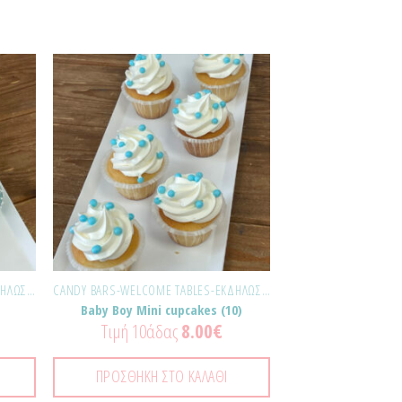
σθήκη
Προσθήκη
τα
στα
ημένα!
Αγαπημένα!
CANDY BARS-WELCOME TABLES-ΕΚΔΗΛΏΣΕΙΣ
CANDY BARS-WELCOME TABLES-ΕΚΔΗΛΏΣΕΙΣ
Baby Boy Mini cupcakes (10)
Τιμή 10άδας
8.00
€
ΠΡΟΣΘΉΚΗ ΣΤΟ ΚΑΛΆΘΙ