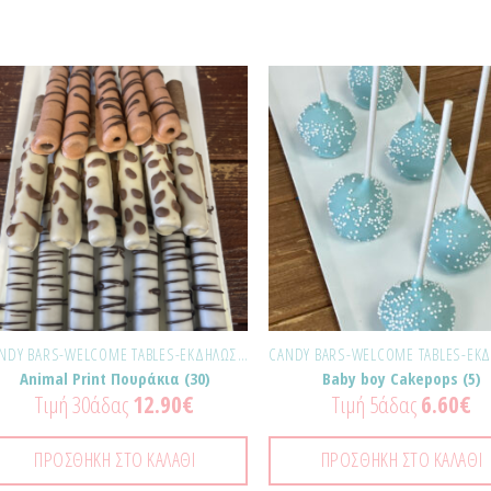
Προσθήκη
Προ
στα
σ
Αγαπημένα!
Αγαπ
CANDY BARS-WELCOME TABLES-ΕΚΔΗΛΏΣΕΙΣ
Animal Print Πουράκια (30)
Baby boy Cakepops (5)
Τιμή 30άδας
12.90
€
Τιμή 5άδας
6.60
€
ΠΡΟΣΘΉΚΗ ΣΤΟ ΚΑΛΆΘΙ
ΠΡΟΣΘΉΚΗ ΣΤΟ ΚΑΛΆΘΙ