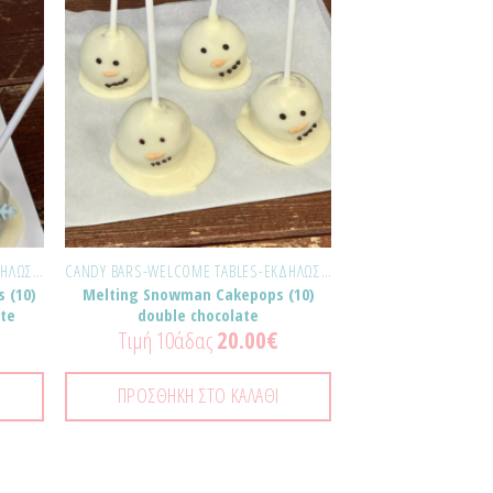
σθήκη
Προσθήκη
τα
στα
ημένα!
Αγαπημένα!
CANDY BARS-WELCOME TABLES-ΕΚΔΗΛΏΣΕΙΣ
CANDY BARS-WELCOME TABLES-ΕΚΔΗΛΏΣΕΙΣ
 (10)
Melting Snowman Cakepops (10)
ate
double chocolate
Τιμή 10άδας
20.00
€
ΠΡΟΣΘΉΚΗ ΣΤΟ ΚΑΛΆΘΙ