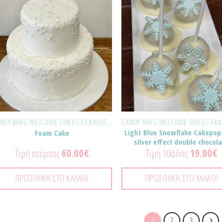
Προσθήκη
Προ
στα
σ
Αγαπημένα!
Αγαπ
CANDY BARS-WELCOME TABLES-ΕΚΔΗΛΏΣΕΙΣ
Light Blue Snowflake Cakepops
Foam Cake
silver effect double chocol
Τιμή τούρτας
60.00
€
Τιμή 10άδας
19.00
€
ΠΡΟΣΘΉΚΗ ΣΤΟ ΚΑΛΆΘΙ
ΠΡΟΣΘΉΚΗ ΣΤΟ ΚΑΛΆΘΙ
1
2
3