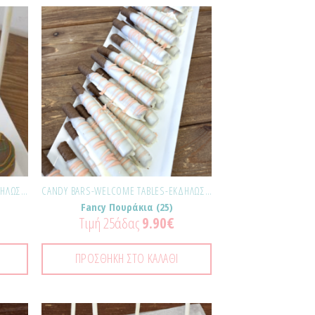
σθήκη
Προσθήκη
τα
στα
ημένα!
Αγαπημένα!
CANDY BARS-WELCOME TABLES-ΕΚΔΗΛΏΣΕΙΣ
CANDY BARS-WELCOME TABLES-ΕΚΔΗΛΏΣΕΙΣ
Fancy Πουράκια (25)
Τιμή 25άδας
9.90
€
ΠΡΟΣΘΉΚΗ ΣΤΟ ΚΑΛΆΘΙ