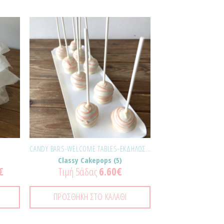
σθήκη
Προσθήκη
τα
στα
ημένα!
Αγαπημένα!
Σ
CANDY BARS-WELCOME TABLES-ΕΚΔΗΛΏΣΕΙΣ
Classy Cakepops (5)
€
Τιμή 5άδας
6.60
€
ΠΡΟΣΘΉΚΗ ΣΤΟ ΚΑΛΆΘΙ