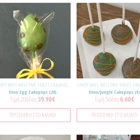
Προσθήκη
Προ
στα
σ
Αγαπημένα!
Αγαπ
CANDY BARS-WELCOME TABLES-ΕΚΔΗΛΏΣΕΙΣ
Dino Egg Cakepops (20)
Dino/Jungle Cakepops (5)
Τιμή 20άδας
39.90
€
Τιμή 5άδας
6.60
€
ΠΡΟΣΘΉΚΗ ΣΤΟ ΚΑΛΆΘΙ
ΠΡΟΣΘΉΚΗ ΣΤΟ ΚΑΛΆΘΙ