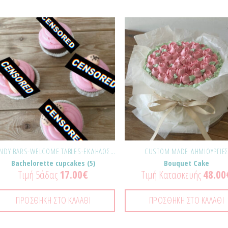
Προσθήκη
Προ
στα
σ
Αγαπημένα!
Αγαπ
CANDY BARS-WELCOME TABLES-ΕΚΔΗΛΏΣΕΙΣ
CUSTOM MADE ΔΗΜΙΟΥΡΓΊΕ
Bachelorette cupcakes (5)
Bouquet Cake
Τιμή 5άδας
17.00
€
Τιμή Κατασκευής
48.00
ΠΡΟΣΘΉΚΗ ΣΤΟ ΚΑΛΆΘΙ
ΠΡΟΣΘΉΚΗ ΣΤΟ ΚΑΛΆΘΙ