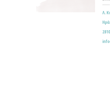
Λ. Κ
Ηρά
2810
inf