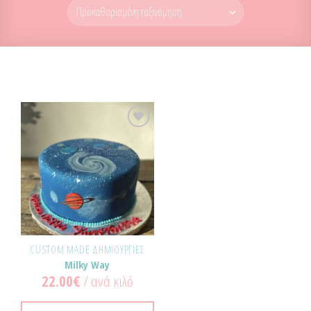
Προσθήκη
στα
Αγαπημένα!
CUSTOM MADE ΔΗΜΙΟΥΡΓΊΕΣ
Milky Way
22.00
€
/ ανά κιλό