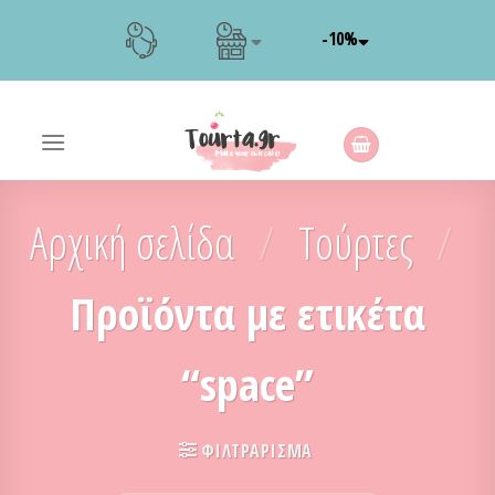
Skip
-10%
to
content
Αρχική σελίδα
/
Τούρτες
/
Προϊόντα με ετικέτα
“space”
ΦΙΛΤΡΆΡΙΣΜΑ