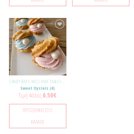
Προσθήκη
στα
Αγαπημένα!
CANDY BARS-WELCOME TABLES-ΕΚΔΗΛΏΣΕΙΣ
Sweet Oysters (4)
Τιμή 4άδας
6.50
€
ΠΡΟΣΘΉΚΗ ΣΤΟ
ΚΑΛΆΘΙ