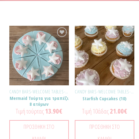
Προσθήκη
Προσθήκη
στα
στα
Αγαπημένα!
Αγαπημένα!
CANDY BARS-WELCOME TABLES-ΕΚΔΗΛΏΣΕΙΣ
CANDY BARS-WELCOME TABLES-ΕΚΔΗΛΏΣΕΙΣ
Mermaid Τούρτα για τραπέζι
Starfish Cupcakes (10)
8 ατόμων
Τιμή τούρτας
13.90
€
Τιμή 10άδας
21.00
€
ΠΡΟΣΘΉΚΗ ΣΤΟ
ΠΡΟΣΘΉΚΗ ΣΤΟ
ΚΑΛΆΘΙ
ΚΑΛΆΘΙ