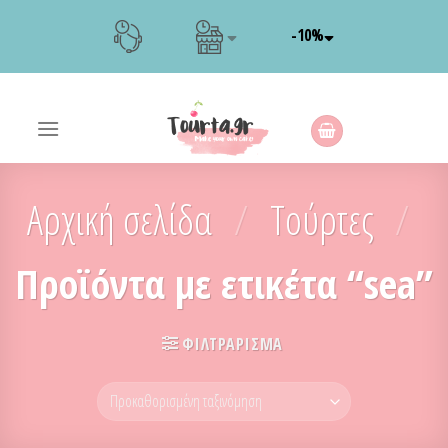
Skip
-10%
to
content
Αρχική σελίδα
/
Τούρτες
/
Προϊόντα με ετικέτα “sea”
ΦΙΛΤΡΆΡΙΣΜΑ