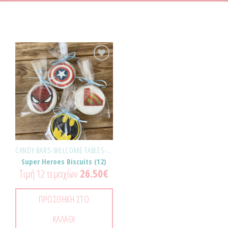
Προσθήκη
στα
Αγαπημένα!
CANDY BARS-WELCOME TABLES-ΕΚΔΗΛΏΣΕΙΣ
Super Heroes Biscuits (12)
Τιμή 12 τεμαχίων
26.50
€
ΠΡΟΣΘΉΚΗ ΣΤΟ
ΚΑΛΆΘΙ