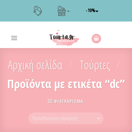
Skip
-10%
to
content
Αρχική σελίδα
/
Τούρτες
/
Προϊόντα με ετικέτα “dc”
ΦΙΛΤΡΆΡΙΣΜΑ