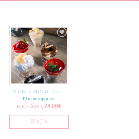
Προσθήκη
στα
Αγαπημένα!
CANDY BARS-WELCOME TABLES-ΕΚΔΗΛΏΣΕΙΣ
Γλυκοσφηνάκια
τιμή 20άδας
24.00
€
ΕΠΙΛΟΓΉ