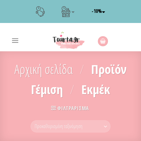
Skip
-10%
to
content
Αρχική σελίδα
/
Προϊόν
Γέμιση
/
Εκμέκ
ΦΙΛΤΡΆΡΙΣΜΑ